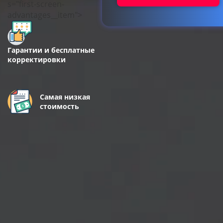
s="first-screen-
advantages__item">
Гарантии и бесплатные
корректировки
Самая низкая
стоимость