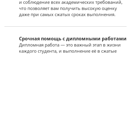
и соблюдение всех академических требований,
что позволяет вам получить высокую оценку
даже при самых сжатых сроках выполнения.
Срочная помощь с дипломными работами
Дипломная работа — это важный этап в жизни
каждого студента, и выполнение её в сжатые
сроки может стать настоящим вызовом. В нашей
компании вы можете заказать срочную помощь
с написанием дипломной работы. Наши
эксперты обладают глубокими знаниями
и опытом, что позволяет им быстро
и качественно выполнить дипломный проект,
включая все необходимые исследования
и анализы. Мы гарантируем соблюдение всех
требований вашего вуза и оригинальность
работы.